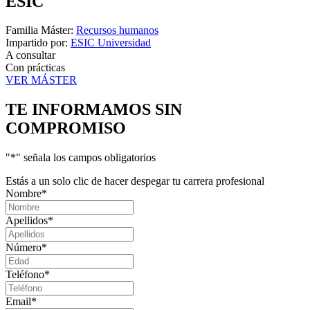
ESIC
Familia Máster:
Recursos humanos
Impartido por:
ESIC Universidad
A consultar
Con prácticas
VER MÁSTER
TE INFORMAMOS
SIN
COMPROMISO
"
*
" señala los campos obligatorios
Estás a un solo clic de hacer despegar tu carrera profesional
Nombre
*
Apellidos
*
Número
*
Teléfono
*
Email
*