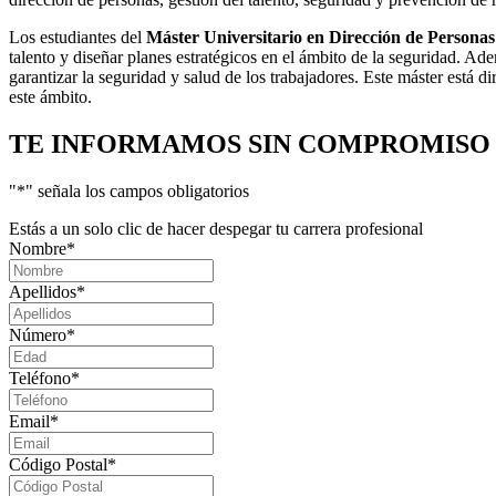
Los estudiantes del
Máster Universitario en Dirección de Personas
talento y diseñar planes estratégicos en el ámbito de la seguridad. Ad
garantizar la seguridad y salud de los trabajadores. Este máster está di
este ámbito.
TE INFORMAMOS
SIN COMPROMISO
"
*
" señala los campos obligatorios
Estás a un solo clic de hacer despegar tu carrera profesional
Nombre
*
Apellidos
*
Número
*
Teléfono
*
Email
*
Código Postal
*