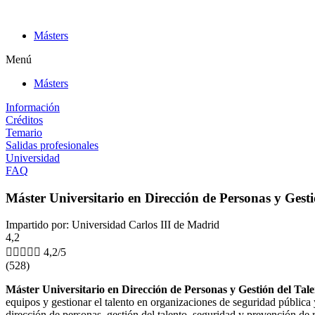
Ir
al
Másters
contenido
Menú
Másters
Información
Créditos
Temario
Salidas profesionales
Universidad
FAQ
Máster Universitario en Dirección de Personas y Gest
Impartido por: Universidad Carlos III de Madrid
4,2





4,2/5
(528)
Máster Universitario en Dirección de Personas y Gestión del Ta
equipos y gestionar el talento en organizaciones de seguridad pública
dirección de personas, gestión del talento, seguridad y prevención de r