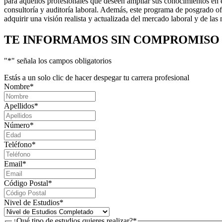
para aquellos profesionales que deseen ampliar sus conocimientos en e
consultoría y auditoría laboral. Además, este programa de posgrado ofr
adquirir una visión realista y actualizada del mercado laboral y de la
TE INFORMAMOS
SIN COMPROMISO
"
*
" señala los campos obligatorios
Estás a un solo clic de hacer despegar tu carrera profesional
Nombre
*
Apellidos
*
Número
*
Teléfono
*
Email
*
Código Postal
*
Nivel de Estudios
*
¿Qué tipo de estudios quieres realizar?
*