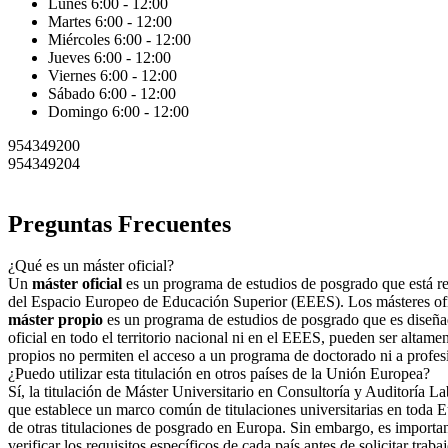
Lunes 6:00 - 12:00
Martes 6:00 - 12:00
Miércoles 6:00 - 12:00
Jueves 6:00 - 12:00
Viernes 6:00 - 12:00
Sábado 6:00 - 12:00
Domingo 6:00 - 12:00
954349200
954349204
Preguntas Frecuentes
¿Qué es un máster oficial?
Un
máster oficial
es un programa de estudios de posgrado que está regu
del Espacio Europeo de Educación Superior (EEES). Los másteres ofici
máster propio
es un programa de estudios de posgrado que es diseñad
oficial en todo el territorio nacional ni en el EEES, pueden ser altame
propios no permiten el acceso a un programa de doctorado ni a profes
¿Puedo utilizar esta titulación en otros países de la Unión Europea?
Sí, la titulación de Máster Universitario en Consultoría y Auditoría L
que establece un marco común de titulaciones universitarias en toda Eu
de otras titulaciones de posgrado en Europa. Sin embargo, es important
verificar los requisitos específicos de cada país antes de solicitar traba