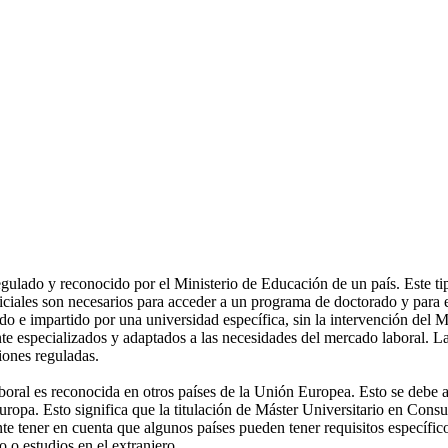
lado y reconocido por el Ministerio de Educación de un país. Este tipo 
ales son necesarios para acceder a un programa de doctorado y para ej
o e impartido por una universidad específica, sin la intervención del 
nte especializados y adaptados a las necesidades del mercado laboral. La
iones reguladas.
aboral es reconocida en otros países de la Unión Europea. Esto se debe 
ropa. Esto significa que la titulación de Máster Universitario en Consu
e tener en cuenta que algunos países pueden tener requisitos específico
jo o estudios en el extranjero.