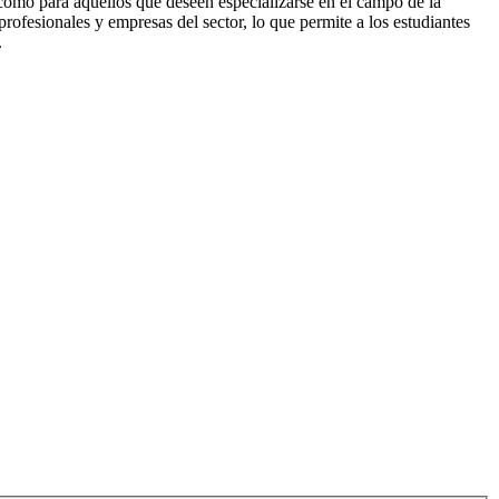
 como para aquellos que deseen especializarse en el campo de la
rofesionales y empresas del sector, lo que permite a los estudiantes
.