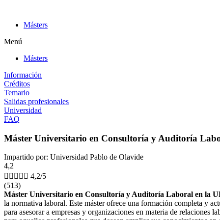
Ir
al
Másters
contenido
Menú
Másters
Información
Créditos
Temario
Salidas profesionales
Universidad
FAQ
Máster Universitario en Consultoría y Auditoría Lab
Impartido por: Universidad Pablo de Olavide
4,2





4,2/5
(513)
Máster Universitario en Consultoría y Auditoría Laboral en la 
la normativa laboral. Este máster ofrece una formación completa y actu
para asesorar a empresas y organizaciones en materia de relaciones lab