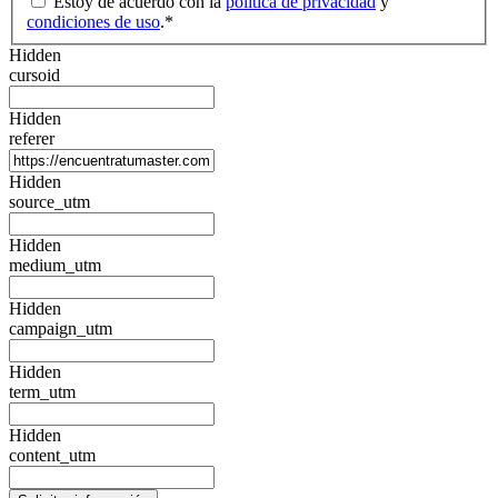
Estoy de acuerdo con la
política de privacidad
y
condiciones de uso
.
*
Hidden
cursoid
Hidden
referer
Hidden
source_utm
Hidden
medium_utm
Hidden
campaign_utm
Hidden
term_utm
Hidden
content_utm