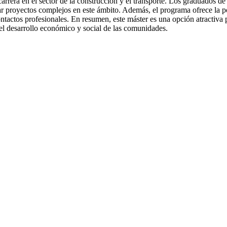
arrera en el sector de la construcción y el transporte. Los graduados de
nar proyectos complejos en este ámbito. Además, el programa ofrece la pos
contactos profesionales. En resumen, este máster es una opción atractiva
el desarrollo económico y social de las comunidades.