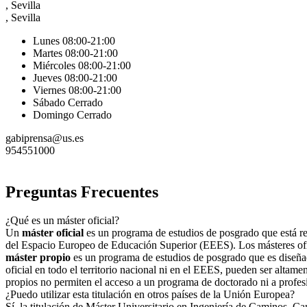
, Sevilla
, Sevilla
Lunes 08:00-21:00
Martes 08:00-21:00
Miércoles 08:00-21:00
Jueves 08:00-21:00
Viernes 08:00-21:00
Sábado Cerrado
Domingo Cerrado
gabiprensa@us.es
954551000
Preguntas Frecuentes
¿Qué es un máster oficial?
Un
máster oficial
es un programa de estudios de posgrado que está regu
del Espacio Europeo de Educación Superior (EEES). Los másteres ofici
máster propio
es un programa de estudios de posgrado que es diseñad
oficial en todo el territorio nacional ni en el EEES, pueden ser altame
propios no permiten el acceso a un programa de doctorado ni a profes
¿Puedo utilizar esta titulación en otros países de la Unión Europea?
Sí, la titulación de Máster Universitario en Ingeniería de Caminos, C