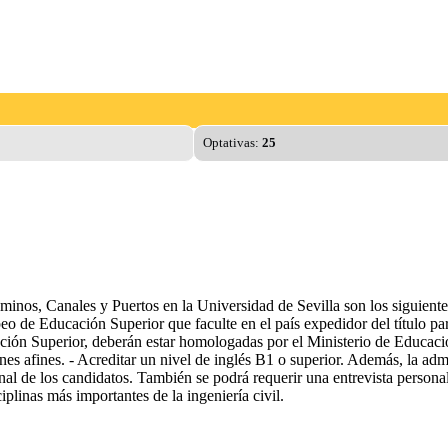
Optativas:
25
inos, Canales y Puertos en la Universidad de Sevilla son los siguientes: 
o de Educación Superior que faculte en el país expedidor del título para
ción Superior, deberán estar homologadas por el Ministerio de Educaci
ones afines. - Acreditar un nivel de inglés B1 o superior. Además, la adm
al de los candidatos. También se podrá requerir una entrevista personal
plinas más importantes de la ingeniería civil.