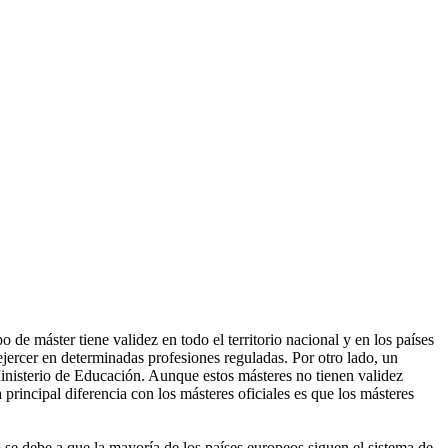
de máster tiene validez en todo el territorio nacional y en los países
ercer en determinadas profesiones reguladas. Por otro lado, un
Ministerio de Educación. Aunque estos másteres no tienen validez
 principal diferencia con los másteres oficiales es que los másteres
 se debe a que la mayoría de los países europeos siguen el sistema de