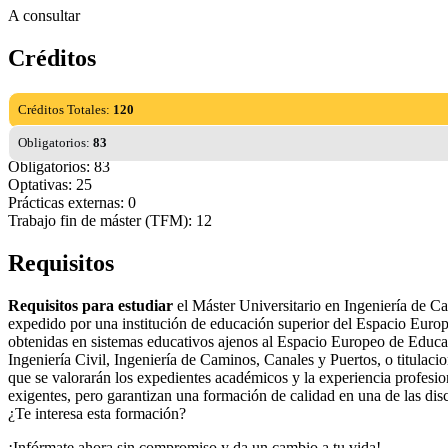
A consultar
Créditos
Créditos Totales:
120
Obligatorios:
83
Obligatorios: 83
Optativas: 25
Prácticas externas: 0
Trabajo fin de máster (TFM): 12
Requisitos
Requisitos para estudiar
el Máster Universitario en Ingeniería de Cam
expedido por una institución de educación superior del Espacio Europe
obtenidas en sistemas educativos ajenos al Espacio Europeo de Educa
Ingeniería Civil, Ingeniería de Caminos, Canales y Puertos, o titulaci
que se valorarán los expedientes académicos y la experiencia profesion
exigentes, pero garantizan una formación de calidad en una de las disci
¿Te interesa esta formación?
¡Infórmate ahora sin compromiso y da un cambio a tu vida!