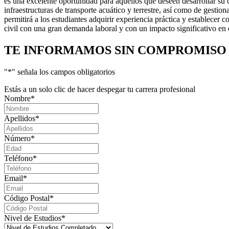
es una excelente oportunidad para aquellos que deseen desarrollar su c
infraestructuras de transporte acuático y terrestre, así como de gestio
permitirá a los estudiantes adquirir experiencia práctica y establecer 
civil con una gran demanda laboral y con un impacto significativo en 
TE INFORMAMOS
SIN COMPROMISO
"
*
" señala los campos obligatorios
Estás a un solo clic de hacer despegar tu carrera profesional
Nombre
*
Apellidos
*
Número
*
Teléfono
*
Email
*
Código Postal
*
Nivel de Estudios
*