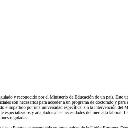
lado y reconocido por el Ministerio de Educación de un país. Este tipo 
ales son necesarios para acceder a un programa de doctorado y para ej
o e impartido por una universidad específica, sin la intervención del 
nte especializados y adaptados a las necesidades del mercado laboral. La
iones reguladas.
anales y Puertos es reconocida en otros países de la Unión Europea. Esto