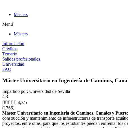
Ir
al
Másters
contenido
Menú
Másters
Información
Créditos
Temario
Salidas profesionales
Universidad
FAQ
Máster Universitario en Ingeniería de Caminos, Cana
Impartido por: Universidad de Sevilla
4,3





4,3/5
(1766)
Máster Universitario en Ingeniería de Caminos, Canales y Puert
construcción y mantenimiento de infraestructuras de transporte acuático
proyectos, entre otras, para que los estudiantes puedan enfrentar los de