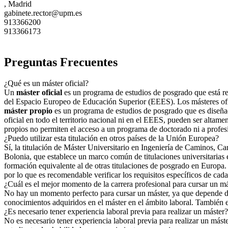
, Madrid
gabinete.rector@upm.es
913366200
913366173
Preguntas Frecuentes
¿Qué es un máster oficial?
Un
máster oficial
es un programa de estudios de posgrado que está regu
del Espacio Europeo de Educación Superior (EEES). Los másteres ofici
máster propio
es un programa de estudios de posgrado que es diseñad
oficial en todo el territorio nacional ni en el EEES, pueden ser altame
propios no permiten el acceso a un programa de doctorado ni a profes
¿Puedo utilizar esta titulación en otros países de la Unión Europea?
Sí, la titulación de Máster Universitario en Ingeniería de Caminos, C
Bolonia, que establece un marco común de titulaciones universitarias e
formación equivalente al de otras titulaciones de posgrado en Europa. 
por lo que es recomendable verificar los requisitos específicos de cada 
¿Cuál es el mejor momento de la carrera profesional para cursar un m
No hay un momento perfecto para cursar un máster, ya que depende de 
conocimientos adquiridos en el máster en el ámbito laboral. También es
¿Es necesario tener experiencia laboral previa para realizar un máster?
No es necesario tener experiencia laboral previa para realizar un más