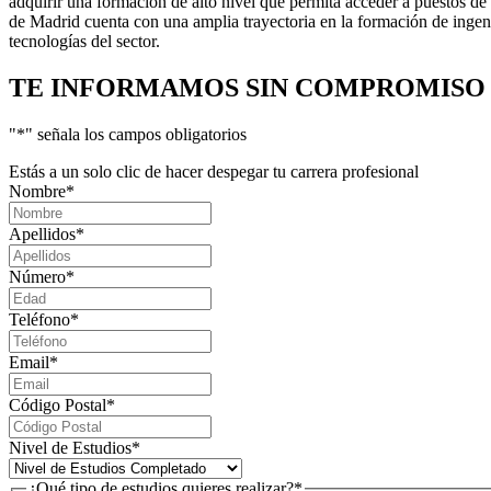
adquirir una formación de alto nivel que permita acceder a puestos de
de Madrid cuenta con una amplia trayectoria en la formación de ingeni
tecnologías del sector.
TE INFORMAMOS
SIN COMPROMISO
"
*
" señala los campos obligatorios
Estás a un solo clic de hacer despegar tu carrera profesional
Nombre
*
Apellidos
*
Número
*
Teléfono
*
Email
*
Código Postal
*
Nivel de Estudios
*
¿Qué tipo de estudios quieres realizar?
*