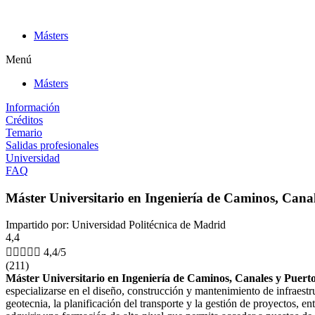
Ir
al
Másters
contenido
Menú
Másters
Información
Créditos
Temario
Salidas profesionales
Universidad
FAQ
Máster Universitario en Ingeniería de Caminos, Cana
Impartido por: Universidad Politécnica de Madrid
4,4





4,4/5
(211)
Máster Universitario en Ingeniería de Caminos, Canales y Puert
especializarse en el diseño, construcción y mantenimiento de infraest
geotecnia, la planificación del transporte y la gestión de proyectos, e