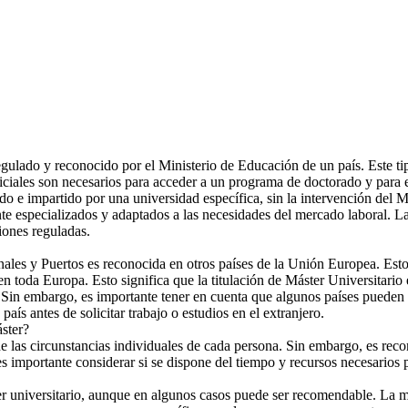
lado y reconocido por el Ministerio de Educación de un país. Este tipo 
ales son necesarios para acceder a un programa de doctorado y para ej
o e impartido por una universidad específica, sin la intervención del 
nte especializados y adaptados a las necesidades del mercado laboral. La
iones reguladas.
anales y Puertos es reconocida en otros países de la Unión Europea. Esto
n toda Europa. Esto significa que la titulación de Máster Universitario
Sin embargo, es importante tener en cuenta que algunos países pueden ten
país antes de solicitar trabajo o estudios en el extranjero.
áster?
las circunstancias individuales de cada persona. Sin embargo, es recom
 importante considerar si se dispone del tiempo y recursos necesarios pa
ter universitario, aunque en algunos casos puede ser recomendable. La m