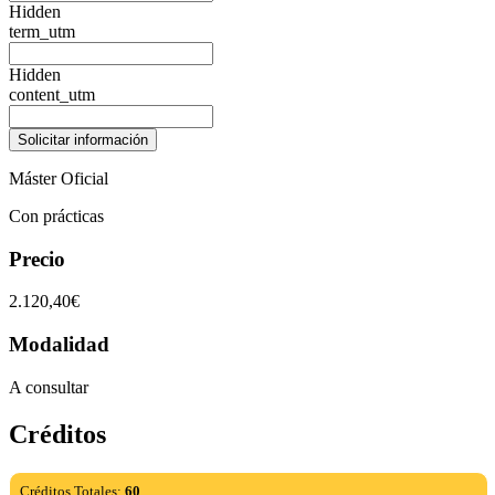
Hidden
term_utm
Hidden
content_utm
Máster Oficial
Con prácticas
Precio
2.120,40€
Modalidad
A consultar
Créditos
Créditos Totales:
60