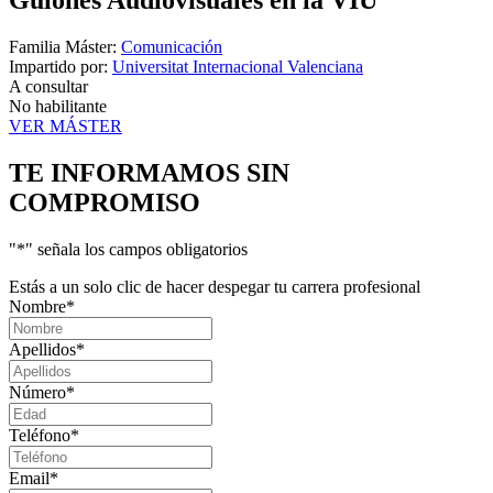
Guiones Audiovisuales en la VIU
Familia Máster:
Comunicación
Impartido por:
Universitat Internacional Valenciana
A consultar
No habilitante
VER MÁSTER
TE INFORMAMOS
SIN
COMPROMISO
"
*
" señala los campos obligatorios
Estás a un solo clic de hacer despegar tu carrera profesional
Nombre
*
Apellidos
*
Número
*
Teléfono
*
Email
*