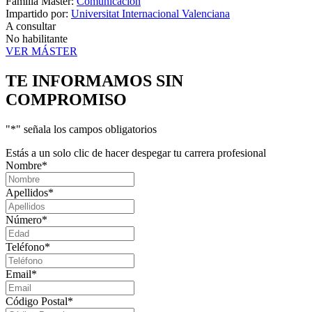
Familia Máster:
Comunicación
Impartido por:
Universitat Internacional Valenciana
A consultar
No habilitante
VER MÁSTER
TE INFORMAMOS
SIN
COMPROMISO
"
*
" señala los campos obligatorios
Estás a un solo clic de hacer despegar tu carrera profesional
Nombre
*
Apellidos
*
Número
*
Teléfono
*
Email
*
Código Postal
*