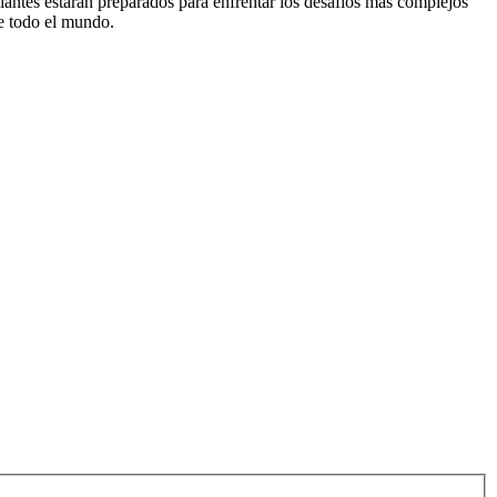
diantes estarán preparados para enfrentar los desafíos más complejos
e todo el mundo.