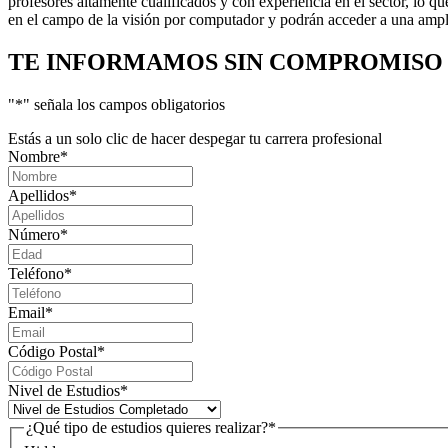
profesores altamente cualificados y con experiencia en el sector, lo q
en el campo de la visión por computador y podrán acceder a una ampl
TE INFORMAMOS
SIN COMPROMISO
"
*
" señala los campos obligatorios
Estás a un solo clic de hacer despegar tu carrera profesional
Nombre
*
Apellidos
*
Número
*
Teléfono
*
Email
*
Código Postal
*
Nivel de Estudios
*
¿Qué tipo de estudios quieres realizar?
*