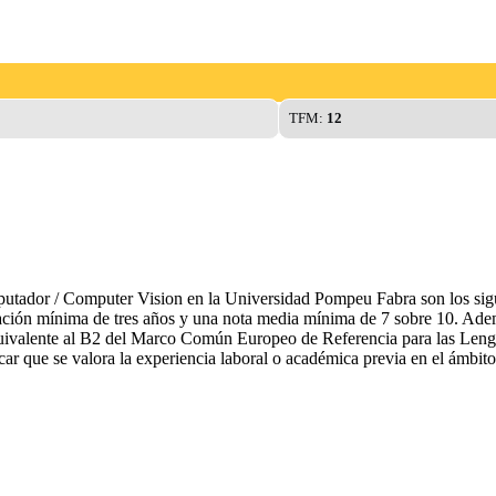
TFM:
12
tador / Computer Vision en la Universidad Pompeu Fabra son los siguient
duración mínima de tres años y una nota media mínima de 7 sobre 10. Ad
 equivalente al B2 del Marco Común Europeo de Referencia para las Lengu
acar que se valora la experiencia laboral o académica previa en el ámbit