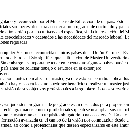
lado y reconocido por el Ministerio de Educación de un país. Este tipo 
ales son necesarios para acceder a un programa de doctorado y para ej
o e impartido por una universidad específica, sin la intervención del 
nte especializados y adaptados a las necesidades del mercado laboral. La
iones reguladas.
Computer Vision es reconocida en otros países de la Unión Europea. Est
en toda Europa. Esto significa que la titulación de Máster Universitar
Sin embargo, es importante tener en cuenta que algunos países pueden ten
país antes de solicitar trabajo o estudios en el extranjero.
áster?
laboral antes de realizar un máster, ya que esto les permitirá aplicar l
ién hay casos en los que puede ser beneficioso realizar un máster just
ara visión de sus objetivos profesionales a largo plazo. Los asesores d
ter, ya que estos programas de posgrado están diseñados para proporcio
to a recién graduados como a profesionales que desean ampliar sus cono
ximo el máster, no es un requisito obligatorio para acceder a él. En el
 formación avanzada en el campo de la visión por computador, desde una 
 afines, así como a profesionales que deseen especializarse en este ámbi