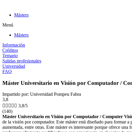
Ir
al
Másters
contenido
Menú
Másters
Información
Créditos
Temario
Salidas profesionales
Universidad
FAQ
Máster Universitario en Visión por Computador / Co
Impartido por: Universidad Pompeu Fabra
3,8





3,8/5
(140)
Máster Universitario en Visión por Computador / Computer Vis
de la visión por computador. Este máster está diseñado para formar a p
aumentada, entre otras. Este máster es interesante porque ofrece una