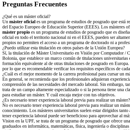
Preguntas Frecuentes
¿Qué es un máster oficial?
Un
máster oficial
es un programa de estudios de posgrado que está regu
del Espacio Europeo de Educación Superior (EEES). Los másteres ofici
máster propio
es un programa de estudios de posgrado que es diseñad
oficial en todo el territorio nacional ni en el EEES, pueden ser altame
propios no permiten el acceso a un programa de doctorado ni a profes
¿Puedo utilizar esta titulación en otros países de la Unión Europea?
Sí, la titulación de Máster Universitario en Visión por Computador / 
Bolonia, que establece un marco común de titulaciones universitarias 
formación equivalente al de otras titulaciones de posgrado en Europa. 
por lo que es recomendable verificar los requisitos específicos de cada 
¿Cuál es el mejor momento de la carrera profesional para cursar un m
En general, se recomienda que los profesionales adquieran experiencia 
comprensión de las necesidades del mercado laboral. Sin embargo, tamb
trata de un campo altamente especializado o si la persona tiene una cl
para estudiar un máster. Y cuál encaja mejor con tus objetivos.
¿Es necesario tener experiencia laboral previa para realizar un máster?
No es necesario tener experiencia laboral previa para realizar un más
conocimiento. Los másteres universitarios suelen estar dirigidos tan
tener experiencia laboral puede ser beneficioso para aprovechar al má
Vision en la UPF, se trata de un programa de posgrado que ofrece una
graduados en informática, matemáticas, física, ingeniería o disciplinas