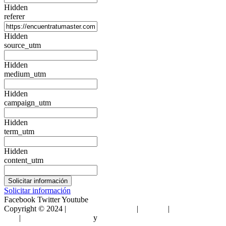
Hidden
referer
Hidden
source_utm
Hidden
medium_utm
Hidden
campaign_utm
Hidden
term_utm
Hidden
content_utm
Solicitar información
Facebook
Twitter
Youtube
Copyright © 2024 |
Encuentra Tu Máster
|
Sitemap
|
Condiciones de
Uso
|
Política de privacidad
y
Política de cookies