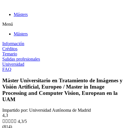
Ir
al
Másters
contenido
Menú
Másters
Información
Créditos
Temario
Salidas profesionales
Universidad
FAQ
Máster Universitario en Tratamiento de Imágenes y
Visión Artificial, Europeo / Master in Image
Processing and Computer Vision, European en la
UAM
Impartido por: Universidad Autónoma de Madrid
4,3





4,3/5
(814)