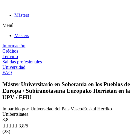
Ir
al
Másters
contenido
Menú
Másters
Información
Créditos
Temario
Salidas profesionales
Universidad
FAQ
Máster Universitario en Soberanía en los Pueblos de
Europa / Subiranotasuna Europako Herrietan en la
UPV / EHU
Impartido por: Universidad del País Vasco/Euskal Herriko
Unibertsitatea
3,8





3,8/5
(28)