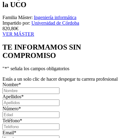
la UCO
Familia Máster:
Ingeniería informática
Impartido por:
Universidad de Córdoba
820,80€
VER MÁSTER
TE INFORMAMOS
SIN
COMPROMISO
"
*
" señala los campos obligatorios
Estás a un solo clic de hacer despegar tu carrera profesional
Nombre
*
Apellidos
*
Número
*
Teléfono
*
Email
*