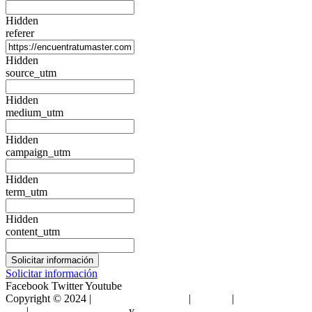
Hidden
referer
Hidden
source_utm
Hidden
medium_utm
Hidden
campaign_utm
Hidden
term_utm
Hidden
content_utm
Solicitar información
Facebook
Twitter
Youtube
Copyright © 2024 |
Encuentra Tu Máster
|
Sitemap
|
Condiciones de
Uso
|
Política de privacidad
y
Política de cookies