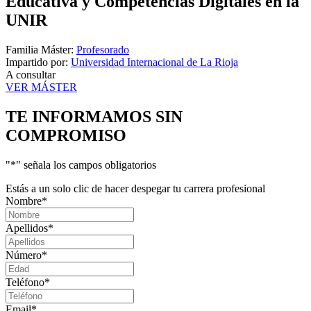
Educativa y Competencias Digitales en la
UNIR
Familia Máster:
Profesorado
Impartido por:
Universidad Internacional de La Rioja
A consultar
VER MÁSTER
TE INFORMAMOS
SIN
COMPROMISO
"
*
" señala los campos obligatorios
Estás a un solo clic de hacer despegar tu carrera profesional
Nombre
*
Apellidos
*
Número
*
Teléfono
*
Email
*