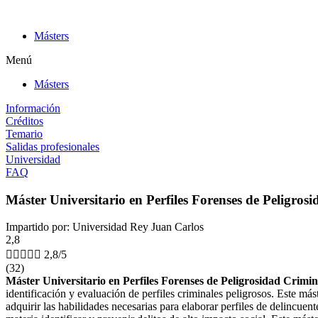
Ir
al
Másters
contenido
Menú
Másters
Información
Créditos
Temario
Salidas profesionales
Universidad
FAQ
Máster Universitario en Perfiles Forenses de Peligro
Impartido por: Universidad Rey Juan Carlos
2,8





2,8/5
(32)
Máster Universitario en Perfiles Forenses de Peligrosidad Crimi
identificación y evaluación de perfiles criminales peligrosos. Este más
adquirir las habilidades necesarias para elaborar perfiles de delincuent