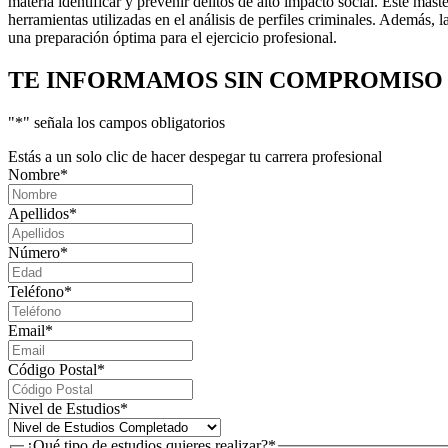
materia identificar y prevenir delitos de alto impacto social. Este más
herramientas utilizadas en el análisis de perfiles criminales. Además
una preparación óptima para el ejercicio profesional.
TE INFORMAMOS
SIN COMPROMISO
"
*
" señala los campos obligatorios
Estás a un solo clic de hacer despegar tu carrera profesional
Nombre
*
Apellidos
*
Número
*
Teléfono
*
Email
*
Código Postal
*
Nivel de Estudios
*
¿Qué tipo de estudios quieres realizar?
*