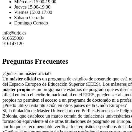
Miércoles 15:00-19:00
Jueves 15:00-19:00
Viernes 15:00-17:00
Sábado Cerrado
Domingo Cerrado
info@urjc.es
916655060
916147120
Preguntas Frecuentes
¿Qué es un máster oficial?
Un
máster oficial
es un programa de estudios de posgrado que está regu
del Espacio Europeo de Educación Superior (EEES). Los másteres ofici
máster propio
es un programa de estudios de posgrado que es diseñad
oficial en todo el territorio nacional ni en el EEES, pueden ser altame
propios no permiten el acceso a un programa de doctorado ni a profes
¿Puedo utilizar esta titulación en otros países de la Unión Europea?
Sí, la titulación de Máster Universitario en Perfiles Forenses de Peli
Bolonia, que establece un marco común de titulaciones universitarias e
formación equivalente al de otras titulaciones de posgrado en Europa. 
por lo que es recomendable verificar los requisitos específicos de cada 
¿Cuál es el mejor momento de la carrera profesional para cursar un m