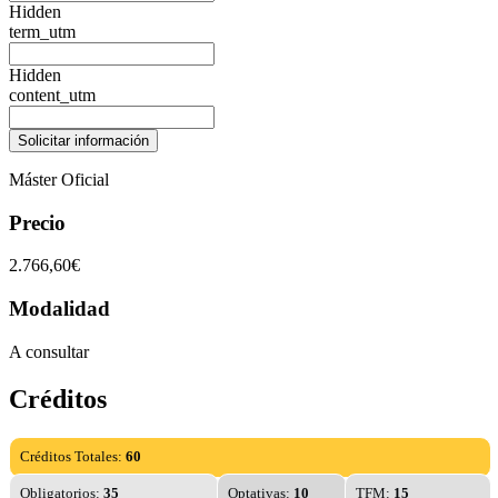
Hidden
term_utm
Hidden
content_utm
Máster Oficial
Precio
2.766,60€
Modalidad
A consultar
Créditos
Créditos Totales:
60
Obligatorios:
35
Optativas:
10
TFM:
15