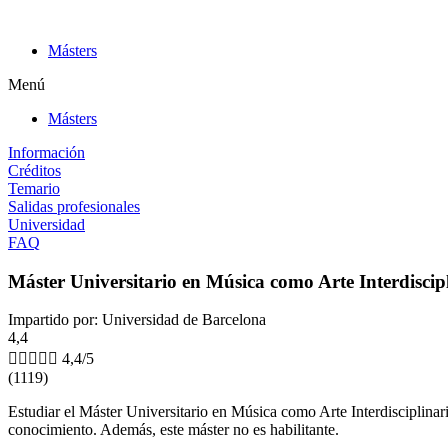
Ir
al
Másters
contenido
Menú
Másters
Información
Créditos
Temario
Salidas profesionales
Universidad
FAQ
Máster Universitario en Música como Arte Interdiscip
Impartido por: Universidad de Barcelona
4,4





4,4/5
(1119)
Estudiar el Máster Universitario en Música como Arte Interdisciplinar
conocimiento. Además, este máster no es habilitante.