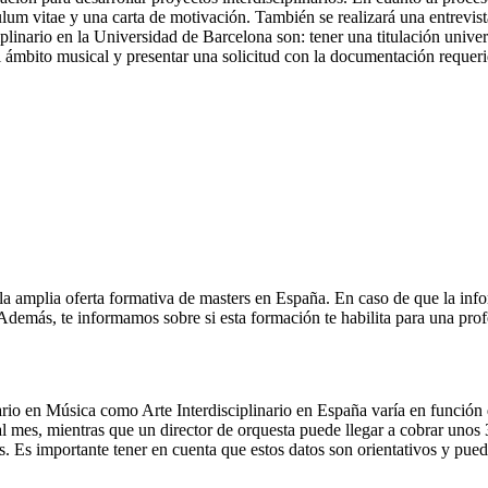
lum vitae y una carta de motivación. También se realizará una entrevis
inario en la Universidad de Barcelona son: tener una titulación universi
l ámbito musical y presentar una solicitud con la documentación requerid
la amplia oferta formativa de masters en España. En caso de que la inf
. Además, te informamos sobre si esta formación te habilita para una pro
ario en Música como Arte Interdisciplinario en España varía en función 
l mes, mientras que un director de orquesta puede llegar a cobrar unos
. Es importante tener en cuenta que estos datos son orientativos y puede