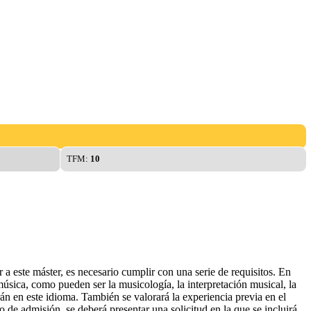
TFM:
10
a este máster, es necesario cumplir con una serie de requisitos. En
 música, como pueden ser la musicología, la interpretación musical, la
án en este idioma. También se valorará la experiencia previa en el
 de admisión, se deberá presentar una solicitud en la que se incluirá