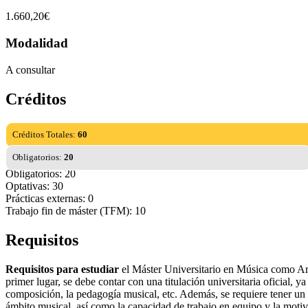
1.660,20€
Modalidad
A consultar
Créditos
Créditos Totales:
60
Obligatorios:
20
Obligatorios: 20
Optativas: 30
Prácticas externas: 0
Trabajo fin de máster (TFM): 10
Requisitos
Requisitos para estudiar
el Máster Universitario en Música como Arte
primer lugar, se debe contar con una titulación universitaria oficial, 
composición, la pedagogía musical, etc. Además, se requiere tener un n
ámbito musical, así como la capacidad de trabajo en equipo y la motiva