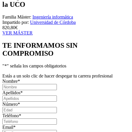
la UCO
Familia Máster:
Ingeniería informática
Impartido por:
Universidad de Córdoba
820,80€
VER MÁSTER
TE INFORMAMOS
SIN
COMPROMISO
"
*
" señala los campos obligatorios
Estás a un solo clic de hacer despegar tu carrera profesional
Nombre
*
Apellidos
*
Número
*
Teléfono
*
Email
*