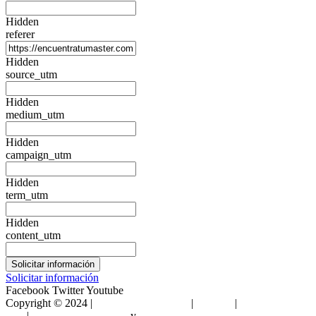
Hidden
referer
Hidden
source_utm
Hidden
medium_utm
Hidden
campaign_utm
Hidden
term_utm
Hidden
content_utm
Solicitar información
Facebook
Twitter
Youtube
Copyright © 2024 |
Encuentra Tu Máster
|
Sitemap
|
Condiciones de
Uso
|
Política de privacidad
y
Política de cookies