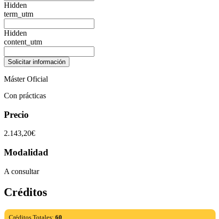
Hidden
term_utm
Hidden
content_utm
Máster Oficial
Con prácticas
Precio
2.143,20€
Modalidad
A consultar
Créditos
Créditos Totales:
60