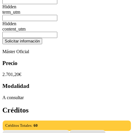
Hidden
term_utm
Hidden
content_utm
Máster Oficial
Precio
2.701,20€
Modalidad
A consultar
Créditos
Créditos Totales:
60