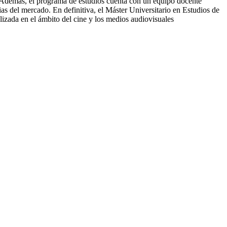
. Además, el programa de estudios cuenta con un equipo docente
ias del mercado. En definitiva, el Máster Universitario en Estudios de
zada en el ámbito del cine y los medios audiovisuales