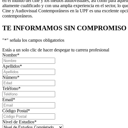
en el mundo del cine y los medios audiovisuales, así como para aque
altamente cualificado y con una amplia experiencia en el sector, lo qu
Cine y Audiovisual Contemporáneos en la UPF es una excelente opción
contemporáneos.
TE INFORMAMOS
SIN COMPROMISO
"
*
" señala los campos obligatorios
Estás a un solo clic de hacer despegar tu carrera profesional
Nombre
*
Apellidos
*
Número
*
Teléfono
*
Email
*
Código Postal
*
Nivel de Estudios
*