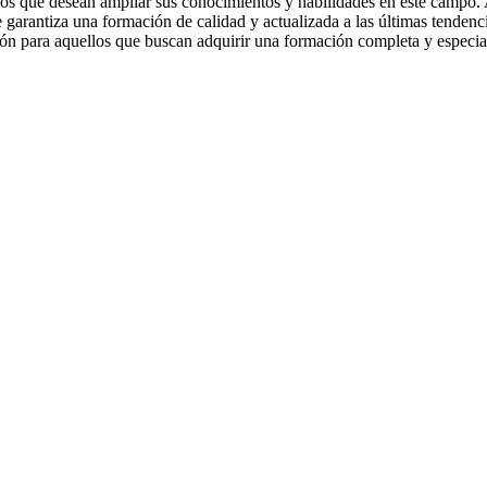
llos que desean ampliar sus conocimientos y habilidades en este campo
e garantiza una formación de calidad y actualizada a las últimas tendenc
 para aquellos que buscan adquirir una formación completa y especiali