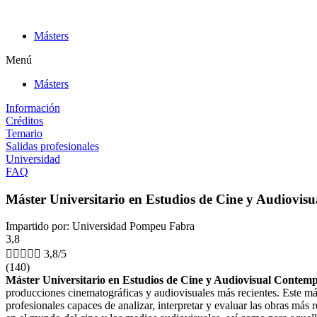
Ir
al
Másters
contenido
Menú
Másters
Información
Créditos
Temario
Salidas profesionales
Universidad
FAQ
Máster Universitario en Estudios de Cine y Audiovi
Impartido por: Universidad Pompeu Fabra
3,8





3,8/5
(140)
Máster Universitario en Estudios de Cine y Audiovisual Contem
producciones cinematográficas y audiovisuales más recientes. Este má
profesionales capaces de analizar, interpretar y evaluar las obras más 