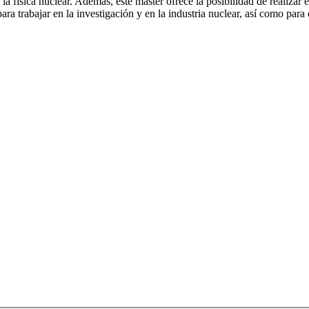
la física nuclear. Además, este máster ofrece la posibilidad de realizar 
ra trabajar en la investigación y en la industria nuclear, así como par