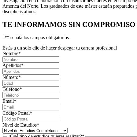
investigación en colaboración con instituciones líderes en el campo de 
América del Norte. Los graduados de este máster estarán preparados pa
disciplinas afines.
TE INFORMAMOS
SIN COMPROMISO
"
*
" señala los campos obligatorios
Estás a un solo clic de hacer despegar tu carrera profesional
Nombre
*
Apellidos
*
Número
*
Teléfono
*
Email
*
Código Postal
*
Nivel de Estudios
*
¿Qué tipo de estudios quieres realizar?
*