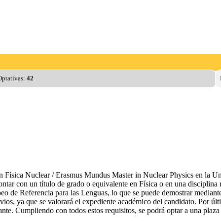
Optativas:
42
 Física Nuclear / Erasmus Mundus Master in Nuclear Physics en la Uni
ontar con un título de grado o equivalente en Física o en una discipli
o de Referencia para las Lenguas, lo que se puede demostrar mediante l
ios, ya que se valorará el expediente académico del candidato. Por últi
te. Cumpliendo con todos estos requisitos, se podrá optar a una plaza e