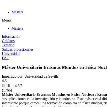
Ir
al
Másters
contenido
Menú
Másters
Información
Créditos
Temario
Salidas profesionales
Universidad
FAQ
Máster Universitario Erasmus Mundus en Física Nucl
Impartido por: Universidad de Sevilla
4,3





4,3/5
(1766)
Máster Universitario Erasmus Mundus en Física Nuclear / Eras
sus aplicaciones en la investigación y la industria. Este máster está di
interesante porque ofrece una formación completa en física nuclear, de