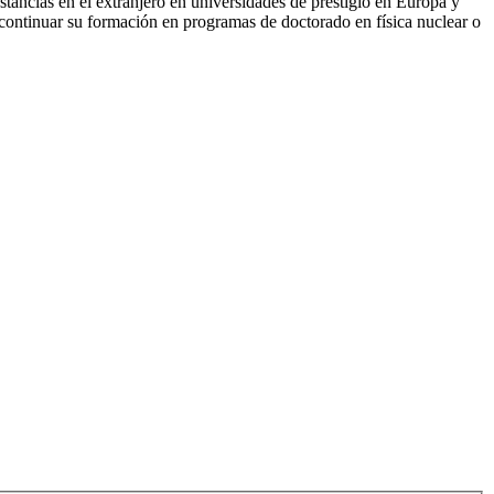
estancias en el extranjero en universidades de prestigio en Europa y
a continuar su formación en programas de doctorado en física nuclear o