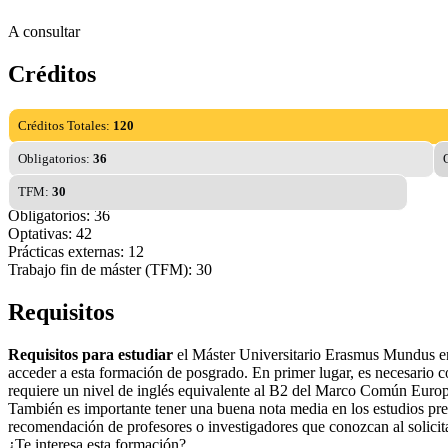
A consultar
Créditos
Créditos Totales:
120
Obligatorios:
36
TFM:
30
Obligatorios: 36
Optativas: 42
Prácticas externas: 12
Trabajo fin de máster (TFM): 30
Requisitos
Requisitos para estudiar
el Máster Universitario Erasmus Mundus en
acceder a esta formación de posgrado. En primer lugar, es necesario c
requiere un nivel de inglés equivalente al B2 del Marco Común Europe
También es importante tener una buena nota media en los estudios prev
recomendación de profesores o investigadores que conozcan al solicitan
¿Te interesa esta formación?