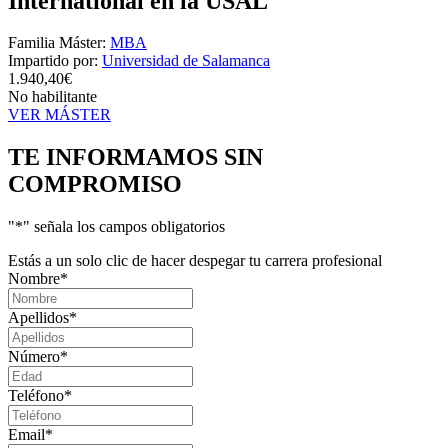
International en la USAL
Familia Máster:
MBA
Impartido por:
Universidad de Salamanca
1.940,40€
No habilitante
VER MÁSTER
TE INFORMAMOS
SIN
COMPROMISO
"
*
" señala los campos obligatorios
Estás a un solo clic de hacer despegar tu carrera profesional
Nombre
*
Apellidos
*
Número
*
Teléfono
*
Email
*