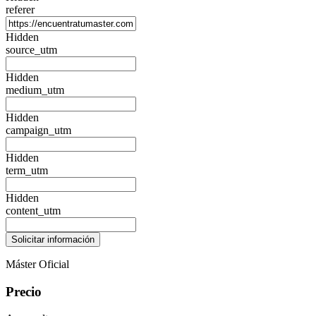
referer
Hidden
source_utm
Hidden
medium_utm
Hidden
campaign_utm
Hidden
term_utm
Hidden
content_utm
Máster Oficial
Precio