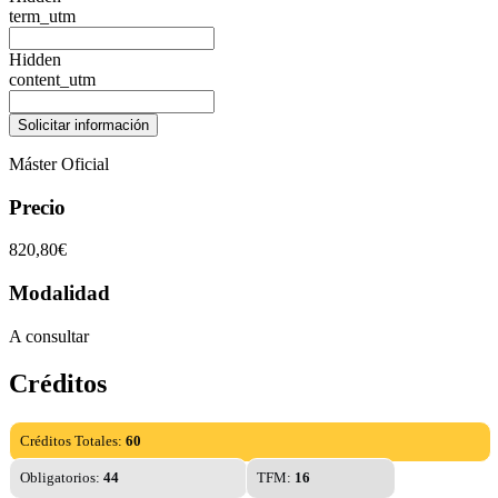
term_utm
Hidden
content_utm
Máster Oficial
Precio
820,80€
Modalidad
A consultar
Créditos
Créditos Totales:
60
Obligatorios:
44
TFM:
16