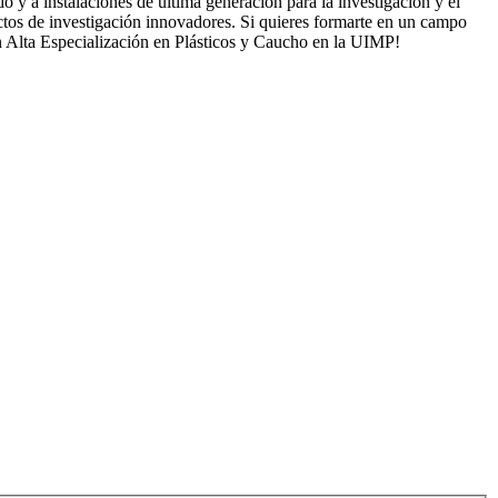
 y a instalaciones de última generación para la investigación y el
yectos de investigación innovadores. Si quieres formarte en un campo
 en Alta Especialización en Plásticos y Caucho en la UIMP!