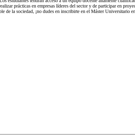
os estudiantes tendrán acceso a un equipo docente altamente cualificado
realizar prácticas en empresas líderes del sector y de participar en pro
ible de la sociedad, ¡no dudes en inscribirte en el Máster Universitario