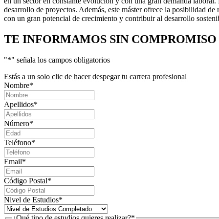
en un sector en constante evolución y con una gran demanda laboral. L
desarrollo de proyectos. Además, este máster ofrece la posibilidad de 
con un gran potencial de crecimiento y contribuir al desarrollo sosten
TE INFORMAMOS
SIN COMPROMISO
"
*
" señala los campos obligatorios
Estás a un solo clic de hacer despegar tu carrera profesional
Nombre
*
Apellidos
*
Número
*
Teléfono
*
Email
*
Código Postal
*
Nivel de Estudios
*
¿Qué tipo de estudios quieres realizar?
*