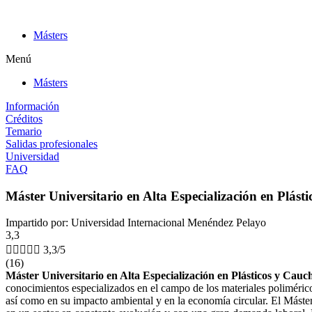
Ir
al
Másters
contenido
Menú
Másters
Información
Créditos
Temario
Salidas profesionales
Universidad
FAQ
Máster Universitario en Alta Especialización en Plás
Impartido por: Universidad Internacional Menéndez Pelayo
3,3





3,3/5
(16)
Máster Universitario en Alta Especialización en Plásticos y Cau
conocimientos especializados en el campo de los materiales polimérico
así como en su impacto ambiental y en la economía circular. El Máste