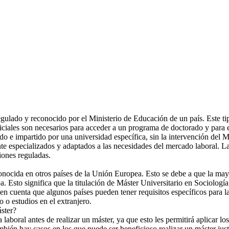
lado y reconocido por el Ministerio de Educación de un país. Este tipo 
ales son necesarios para acceder a un programa de doctorado y para ej
o e impartido por una universidad específica, sin la intervención del 
nte especializados y adaptados a las necesidades del mercado laboral. La
iones reguladas.
econocida en otros países de la Unión Europea. Esto se debe a que la may
. Esto significa que la titulación de Máster Universitario en Sociología
n cuenta que algunos países pueden tener requisitos específicos para la
jo o estudios en el extranjero.
áster?
laboral antes de realizar un máster, ya que esto les permitirá aplicar l
ién hay casos en los que puede ser beneficioso realizar un máster just