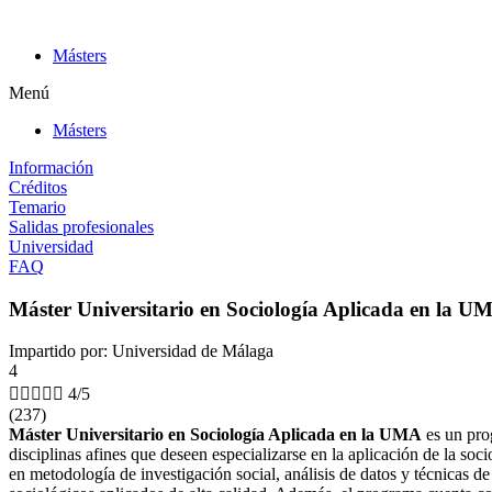
Ir
al
Másters
contenido
Menú
Másters
Información
Créditos
Temario
Salidas profesionales
Universidad
FAQ
Máster Universitario en Sociología Aplicada en la U
Impartido por: Universidad de Málaga
4





4/5
(237)
Máster Universitario en Sociología Aplicada en la UMA
es un prog
disciplinas afines que deseen especializarse en la aplicación de la so
en metodología de investigación social, análisis de datos y técnicas de