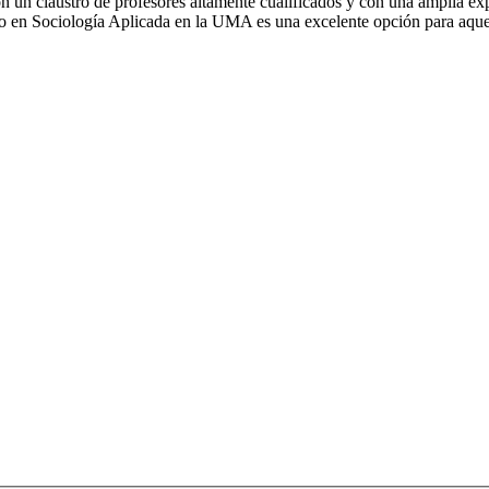
n un claustro de profesores altamente cualificados y con una amplia expe
rio en Sociología Aplicada en la UMA es una excelente opción para aquel