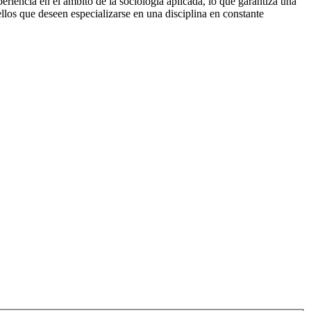
riencia en el ámbito de la sociología aplicada, lo que garantiza una
los que deseen especializarse en una disciplina en constante