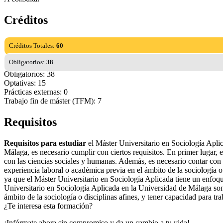
Créditos
Créditos Totales:
60
Obligatorios:
38
Obligatorios: 38
Optativas: 15
Prácticas externas: 0
Trabajo fin de máster (TFM): 7
Requisitos
Requisitos para estudiar
el Máster Universitario en Sociología Apli
Málaga, es necesario cumplir con ciertos requisitos. En primer lugar, e
con las ciencias sociales y humanas. Además, es necesario contar con 
experiencia laboral o académica previa en el ámbito de la sociología o
ya que el Máster Universitario en Sociología Aplicada tiene un enfoqu
Universitario en Sociología Aplicada en la Universidad de Málaga son: 
ámbito de la sociología o disciplinas afines, y tener capacidad para t
¿Te interesa esta formación?
¡Infórmate ahora sin compromiso y da un cambio a tu vida!