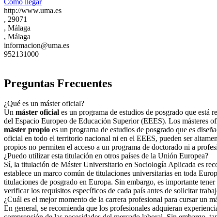
Cómo llegar
http://www.uma.es
, 29071
, Málaga
, Málaga
informacion@uma.es
952131000
Preguntas Frecuentes
¿Qué es un máster oficial?
Un
máster oficial
es un programa de estudios de posgrado que está regu
del Espacio Europeo de Educación Superior (EEES). Los másteres ofici
máster propio
es un programa de estudios de posgrado que es diseñad
oficial en todo el territorio nacional ni en el EEES, pueden ser altame
propios no permiten el acceso a un programa de doctorado ni a profes
¿Puedo utilizar esta titulación en otros países de la Unión Europea?
Sí, la titulación de Máster Universitario en Sociología Aplicada es r
establece un marco común de titulaciones universitarias en toda Europa
titulaciones de posgrado en Europa. Sin embargo, es importante tener e
verificar los requisitos específicos de cada país antes de solicitar traba
¿Cuál es el mejor momento de la carrera profesional para cursar un m
En general, se recomienda que los profesionales adquieran experiencia 
comprensión de las necesidades del mercado laboral. Sin embargo, tamb