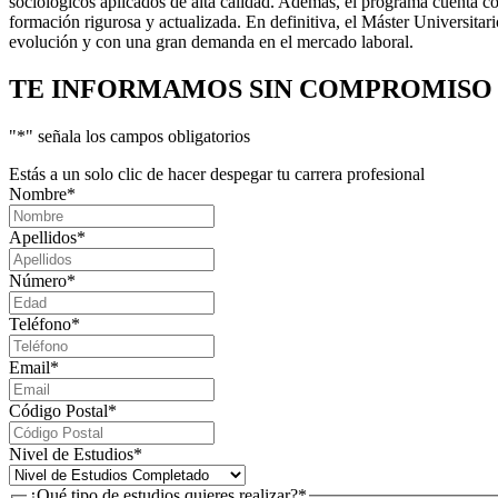
sociológicos aplicados de alta calidad. Además, el programa cuenta co
formación rigurosa y actualizada. En definitiva, el Máster Universita
evolución y con una gran demanda en el mercado laboral.
TE INFORMAMOS
SIN COMPROMISO
"
*
" señala los campos obligatorios
Estás a un solo clic de hacer despegar tu carrera profesional
Nombre
*
Apellidos
*
Número
*
Teléfono
*
Email
*
Código Postal
*
Nivel de Estudios
*
¿Qué tipo de estudios quieres realizar?
*