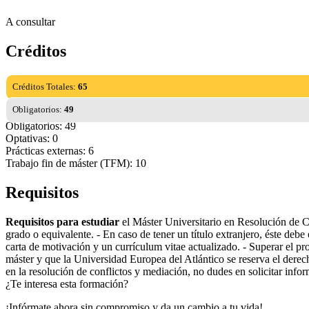
A consultar
Créditos
Créditos Totales:
65
Obligatorios:
49
Obligatorios: 49
Optativas: 0
Prácticas externas: 6
Trabajo fin de máster (TFM): 10
Requisitos
Requisitos para estudiar
el Máster Universitario en Resolución de Con
grado o equivalente. - En caso de tener un título extranjero, éste de
carta de motivación y un currículum vitae actualizado. - Superar el pr
máster y que la Universidad Europea del Atlántico se reserva el derec
en la resolución de conflictos y mediación, no dudes en solicitar inf
¿Te interesa esta formación?
¡Infórmate ahora sin compromiso y da un cambio a tu vida!