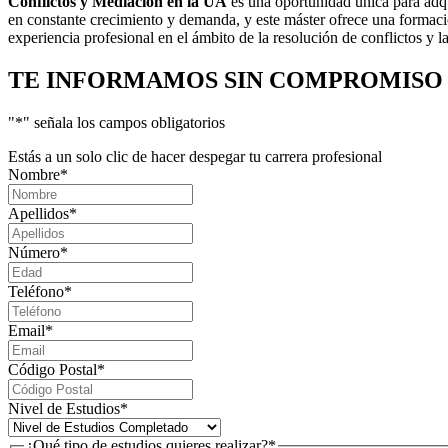
Conflictos y Mediación en la UA
es una oportunidad única para adqu
en constante crecimiento y demanda, y este máster ofrece una formaci
experiencia profesional en el ámbito de la resolución de conflictos y 
TE INFORMAMOS
SIN COMPROMISO
"
*
" señala los campos obligatorios
Estás a un solo clic de hacer despegar tu carrera profesional
Nombre
*
Apellidos
*
Número
*
Teléfono
*
Email
*
Código Postal
*
Nivel de Estudios
*
¿Qué tipo de estudios quieres realizar?
*