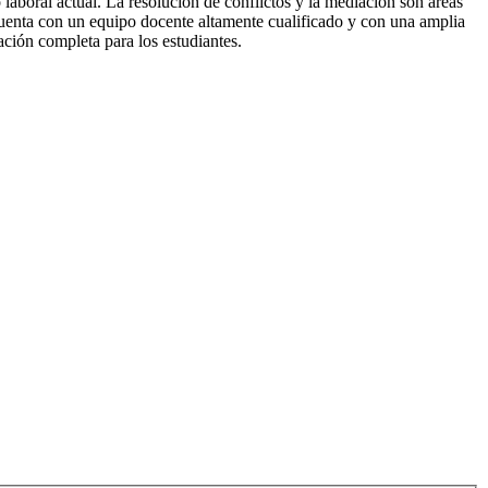
aboral actual. La resolución de conflictos y la mediación son áreas
cuenta con un equipo docente altamente cualificado y con una amplia
ación completa para los estudiantes.