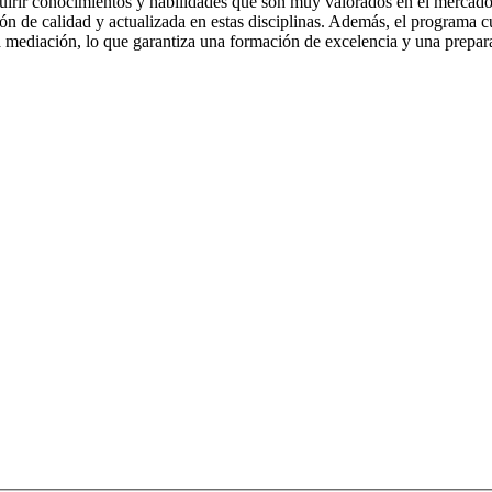
irir conocimientos y habilidades que son muy valorados en el mercado l
ón de calidad y actualizada en estas disciplinas. Además, el programa 
la mediación, lo que garantiza una formación de excelencia y una prepar