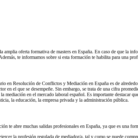
la amplia oferta formativa de masters en España. En caso de que la inf
. Además, te informamos sobre si esta formación te habilita para una pro
ario en Resolución de Conflictos y Mediación en España es de alrededor 
tor en el que se desempeñe. Sin embargo, se trata de una cifra promedio 
 la mediación en el mercado laboral español. Es importante destacar que,
ticia, la educación, la empresa privada y la administración pública.
ción te abre muchas salidas profesionales en España, ya que es una fo
ejercer la profesión regulada de mediador/a, tal y como se puede comprob