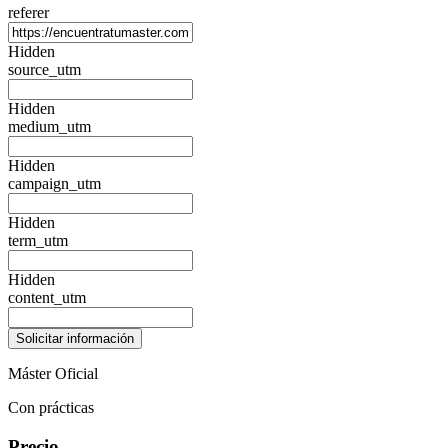
referer
Hidden
source_utm
Hidden
medium_utm
Hidden
campaign_utm
Hidden
term_utm
Hidden
content_utm
Máster Oficial
Con prácticas
Precio