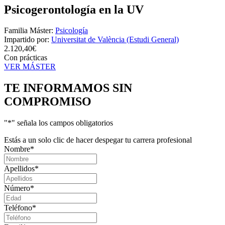
Psicogerontología en la UV
Familia Máster:
Psicología
Impartido por:
Universitat de València (Estudi General)
2.120,40€
Con prácticas
VER MÁSTER
TE INFORMAMOS
SIN
COMPROMISO
"
*
" señala los campos obligatorios
Estás a un solo clic de hacer despegar tu carrera profesional
Nombre
*
Apellidos
*
Número
*
Teléfono
*