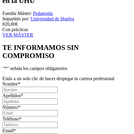
en la UHU
Familia Máster:
Pedagogía
Impartido por:
Universidad de Huelva
820,80€
Con prácticas
VER MÁSTER
TE INFORMAMOS
SIN
COMPROMISO
"
*
" señala los campos obligatorios
Estás a un solo clic de hacer despegar tu carrera profesional
Nombre
*
Apellidos
*
Número
*
Teléfono
*
Email
*