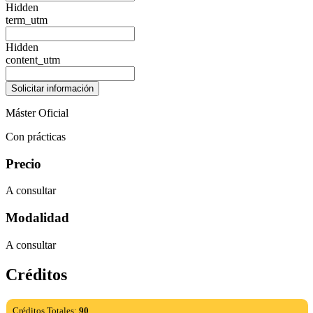
Hidden
term_utm
Hidden
content_utm
Máster Oficial
Con prácticas
Precio
A consultar
Modalidad
A consultar
Créditos
Créditos Totales:
90