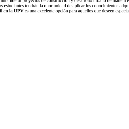
ermitirá liderar proyectos de construcción y desarrollo urbano de manera 
os estudiantes tendrán la oportunidad de aplicar los conocimientos adqui
vil en la UPV
es una excelente opción para aquellos que deseen especiali