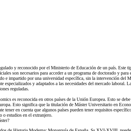
lado y reconocido por el Ministerio de Educación de un país. Este tipo 
ales son necesarios para acceder a un programa de doctorado y para ej
o e impartido por una universidad específica, sin la intervención del 
nte especializados y adaptados a las necesidades del mercado laboral. La
iones reguladas.
nomics es reconocida en otros países de la Unión Europea. Esto se debe 
uropa. Esto significa que la titulación de Máster Universitario en Econ
e tener en cuenta que algunos países pueden tener requisitos específico
jo o estudios en el extranjero.
áster?
os de Historia Moderna: Monarquía de España. Ss XVI-XVIII, puede var