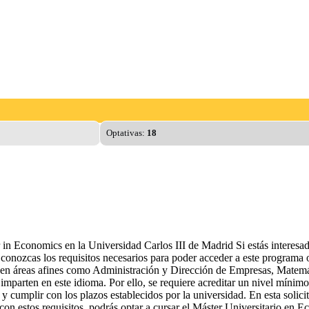
Optativas:
18
 in Economics en la Universidad Carlos III de Madrid Si estás interesa
onozcas los requisitos necesarios para poder acceder a este programa ofi
 o en áreas afines como Administración y Dirección de Empresas, Matemát
se imparten en este idioma. Por ello, se requiere acreditar un nivel m
y cumplir con los plazos establecidos por la universidad. En esta solic
con estos requisitos, podrás optar a cursar el Máster Universitario en 