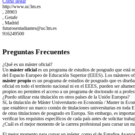
Cómo llegar
http://www.uc3m.es
, 28903
, Getafe
, Madrid
futurosestudiantes@uc3m.es
916249500
Preguntas Frecuentes
¿Qué es un máster oficial?
Un
máster oficial
es un programa de estudios de posgrado que está regu
del Espacio Europeo de Educación Superior (EEES). Los másteres ofici
máster propio
es un programa de estudios de posgrado que es diseñad
oficial en todo el territorio nacional ni en el EEES, pueden ser altame
propios no permiten el acceso a un programa de doctorado ni a profes
¿Puedo utilizar esta titulación en otros países de la Unión Europea?
Sí, la titulación de Máster Universitario en Economía / Master in Eco
que establece un marco común de titulaciones universitarias en toda E
de otras titulaciones de posgrado en Europa. Sin embargo, es important
verificar los requisitos específicos de cada país antes de solicitar traba
¿Cuál es el mejor momento de la carrera profesional para cursar un m
El mejor momento para cursar un máster, como el de Estudios Avanzad