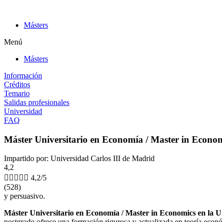
Ir
al
Másters
contenido
Menú
Másters
Información
Créditos
Temario
Salidas profesionales
Universidad
FAQ
Máster Universitario en Economía / Master in Econo
Impartido por: Universidad Carlos III de Madrid
4,2





4,2/5
(528)
y persuasivo.
Máster Universitario en Economía / Master in Economics en la
postgrado ofrece una formación rigurosa y actualizada en teoría econó