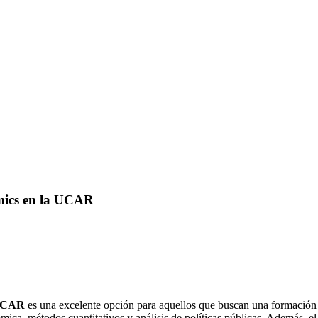
mics en la UCAR
 UCAR
es una excelente opción para aquellos que buscan una formación 
mica, métodos cuantitativos y análisis de políticas públicas. Además, 