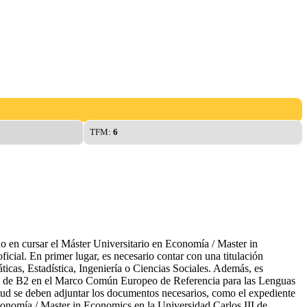
TFM:
6
do en cursar el Máster Universitario en Economía / Master in
cial. En primer lugar, es necesario contar con una titulación
icas, Estadística, Ingeniería o Ciencias Sociales. Además, es
ínimo de B2 en el Marco Común Europeo de Referencia para las Lenguas
itud se deben adjuntar los documentos necesarios, como el expediente
Economía / Master in Economics en la Universidad Carlos III de