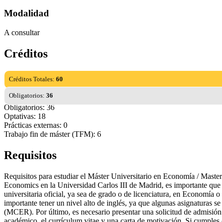
Modalidad
A consultar
Créditos
Créditos Totales:
60
Obligatorios:
36
Obligatorios: 36
Optativas: 18
Prácticas externas: 0
Trabajo fin de máster (TFM): 6
Requisitos
Requisitos para estudiar el Máster Universitario en Economía / Master
Economics en la Universidad Carlos III de Madrid, es importante que c
universitaria oficial, ya sea de grado o de licenciatura, en Economía
importante tener un nivel alto de inglés, ya que algunas asignaturas 
(MCER). Por último, es necesario presentar una solicitud de admisión 
académico, el currículum vitae y una carta de motivación. Si cumples 