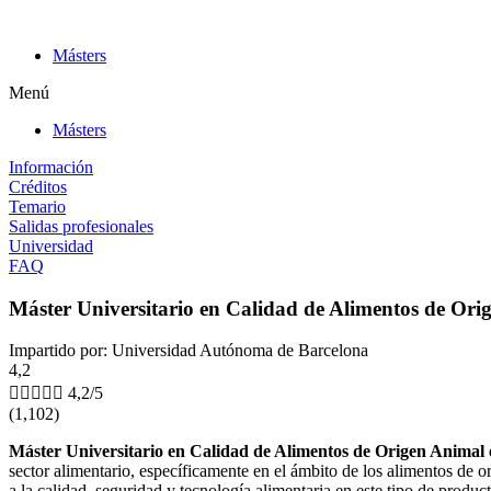
Ir
al
Másters
contenido
Menú
Másters
Información
Créditos
Temario
Salidas profesionales
Universidad
FAQ
Máster Universitario en Calidad de Alimentos de Or
Impartido por: Universidad Autónoma de Barcelona
4,2





4,2/5
(1,102)
Máster Universitario en Calidad de Alimentos de Origen Animal
sector alimentario, específicamente en el ámbito de los alimentos de
a la calidad, seguridad y tecnología alimentaria en este tipo de product