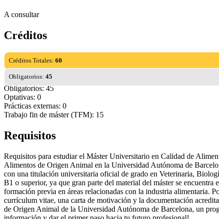
A consultar
Créditos
Créditos Totales:
60
Obligatorios:
45
Obligatorios: 45
Optativas: 0
Prácticas externas: 0
Trabajo fin de máster (TFM): 15
Requisitos
Requisitos para estudiar el Máster Universitario en Calidad de Alime
Alimentos de Origen Animal en la Universidad Autónoma de Barcelona, 
con una titulación universitaria oficial de grado en Veterinaria, Biol
B1 o superior, ya que gran parte del material del máster se encuentra 
formación previa en áreas relacionadas con la industria alimentaria. Po
currículum vitae, una carta de motivación y la documentación acreditat
de Origen Animal de la Universidad Autónoma de Barcelona, un progra
información y dar el primer paso hacia tu futuro profesional!