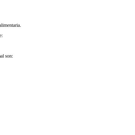
alimentaria.
e:
al son: