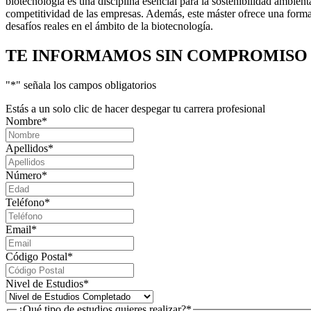
biotecnología es una disciplina esencial para la sostenibilidad ambienta
competitividad de las empresas. Además, este máster ofrece una formac
desafíos reales en el ámbito de la biotecnología.
TE INFORMAMOS
SIN COMPROMISO
"
*
" señala los campos obligatorios
Estás a un solo clic de hacer despegar tu carrera profesional
Nombre
*
Apellidos
*
Número
*
Teléfono
*
Email
*
Código Postal
*
Nivel de Estudios
*
¿Qué tipo de estudios quieres realizar?
*