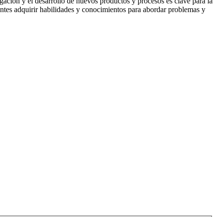
stigación y el desarrollo de nuevos productos y procesos es clave para la
iantes adquirir habilidades y conocimientos para abordar problemas y