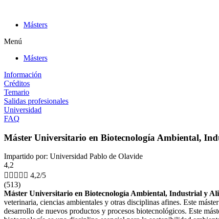
Ir
al
Másters
contenido
Menú
Másters
Información
Créditos
Temario
Salidas profesionales
Universidad
FAQ
Máster Universitario en Biotecnología Ambiental, Ind
Impartido por: Universidad Pablo de Olavide
4,2





4,2/5
(513)
Máster Universitario en Biotecnología Ambiental, Industrial y A
veterinaria, ciencias ambientales y otras disciplinas afines. Este más
desarrollo de nuevos productos y procesos biotecnológicos. Este mást