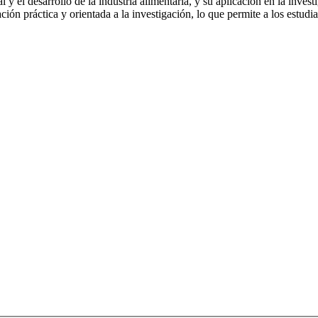
l y el desarrollo de la industria alimentaria, y su aplicación en la inve
ión práctica y orientada a la investigación, lo que permite a los estud