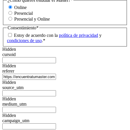
¿Cómo quieres estudiar el Máster?
*
Online
Presencial
Presencial y Online
Consentimiento
*
Estoy de acuerdo con la
política de privacidad
y
condiciones de uso
.
*
Hidden
cursoid
Hidden
referer
Hidden
source_utm
Hidden
medium_utm
Hidden
campaign_utm