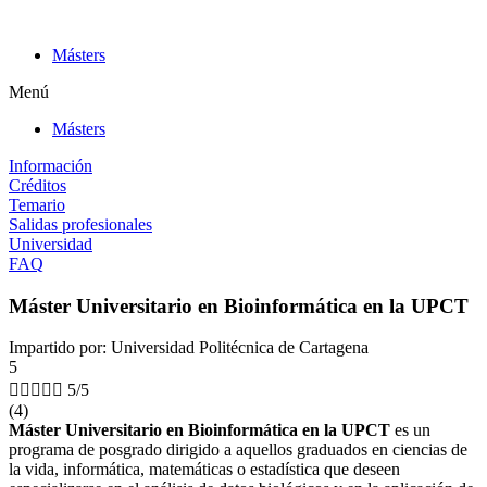
Ir
al
Másters
contenido
Menú
Másters
Información
Créditos
Temario
Salidas profesionales
Universidad
FAQ
Máster Universitario en Bioinformática en la UPCT
Impartido por: Universidad Politécnica de Cartagena
5





5/5
(4)
Máster Universitario en Bioinformática en la UPCT
es un
programa de posgrado dirigido a aquellos graduados en ciencias de
la vida, informática, matemáticas o estadística que deseen