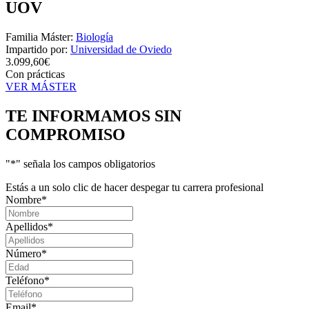
UOV
Familia Máster:
Biología
Impartido por:
Universidad de Oviedo
3.099,60€
Con prácticas
VER MÁSTER
TE INFORMAMOS
SIN
COMPROMISO
"
*
" señala los campos obligatorios
Estás a un solo clic de hacer despegar tu carrera profesional
Nombre
*
Apellidos
*
Número
*
Teléfono
*
Email
*