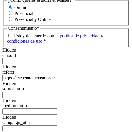
¿Cómo quieres estudiar el Máster?
*
Online
Presencial
Presencial y Online
Consentimiento
*
Estoy de acuerdo con la
política de privacidad
y
condiciones de uso
.
*
Hidden
cursoid
Hidden
referer
Hidden
source_utm
Hidden
medium_utm
Hidden
campaign_utm