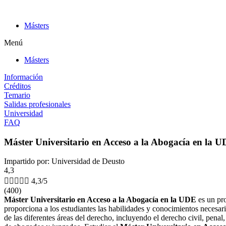
Ir
al
Másters
contenido
Menú
Másters
Información
Créditos
Temario
Salidas profesionales
Universidad
FAQ
Máster Universitario en Acceso a la Abogacía en la 
Impartido por: Universidad de Deusto
4,3





4,3/5
(400)
Máster Universitario en Acceso a la Abogacía en la UDE
es un pro
proporciona a los estudiantes las habilidades y conocimientos necesar
de las diferentes áreas del derecho, incluyendo el derecho civil, penal,