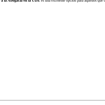
o a la Abogacía en la UDE
es una excelente opción para aquellos que d