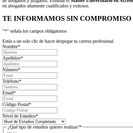
de abogados y juzgados. Estudiar el
Máster Universitario en Acces
en abogados altamente cualificados y exitosos.
TE INFORMAMOS
SIN COMPROMISO
"
*
" señala los campos obligatorios
Estás a un solo clic de hacer despegar tu carrera profesional
Nombre
*
Apellidos
*
Número
*
Teléfono
*
Email
*
Código Postal
*
Nivel de Estudios
*
¿Qué tipo de estudios quieres realizar?
*