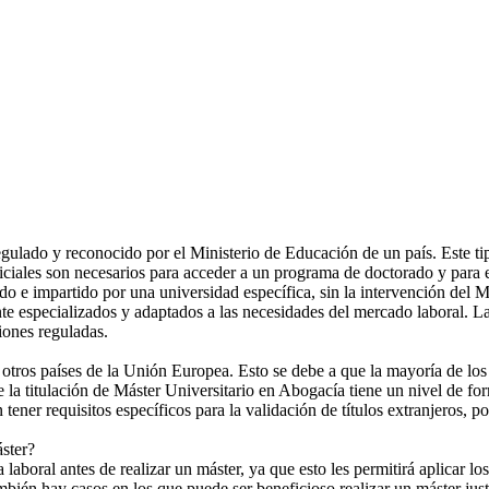
lado y reconocido por el Ministerio de Educación de un país. Este tipo 
ales son necesarios para acceder a un programa de doctorado y para ej
o e impartido por una universidad específica, sin la intervención del 
nte especializados y adaptados a las necesidades del mercado laboral. La
iones reguladas.
n otros países de la Unión Europea. Esto se debe a que la mayoría de lo
e la titulación de Máster Universitario en Abogacía tiene un nivel de fo
ner requisitos específicos para la validación de títulos extranjeros, po
áster?
laboral antes de realizar un máster, ya que esto les permitirá aplicar l
ién hay casos en los que puede ser beneficioso realizar un máster just