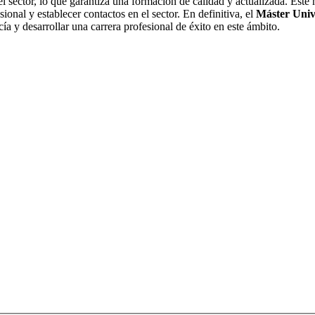
l sector, lo que garantiza una formación de calidad y actualizada. Este 
ional y establecer contactos en el sector. En definitiva, el
Máster Univ
a y desarrollar una carrera profesional de éxito en este ámbito.