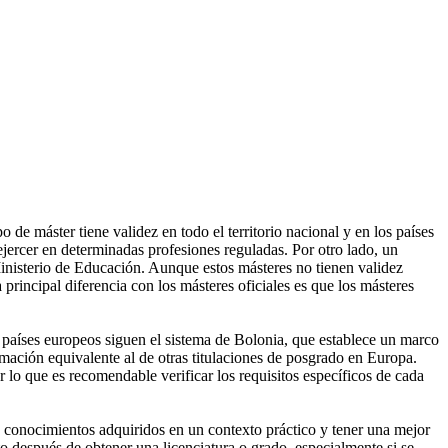
de máster tiene validez en todo el territorio nacional y en los países
ercer en determinadas profesiones reguladas. Por otro lado, un
Ministerio de Educación. Aunque estos másteres no tienen validez
 principal diferencia con los másteres oficiales es que los másteres
s países europeos siguen el sistema de Bolonia, que establece un marco
rmación equivalente al de otras titulaciones de posgrado en Europa.
r lo que es recomendable verificar los requisitos específicos de cada
os conocimientos adquiridos en un contexto práctico y tener una mejor
o después de obtener una licenciatura o grado, especialmente si se