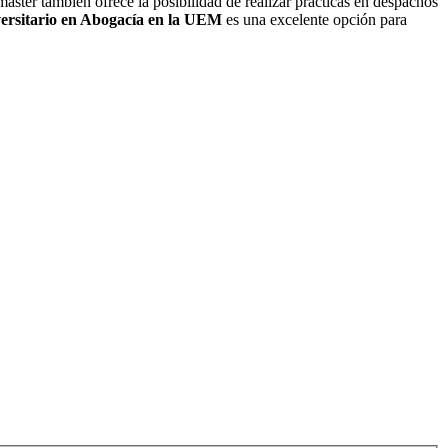
máster también ofrece la posibilidad de realizar prácticas en despachos
ersitario en Abogacía en la UEM
es una excelente opción para