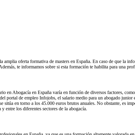
la amplia oferta formativa de masters en España. En caso de que la inf
. Además, te informamos sobre si esta formación te habilita para una pro
io en Abogacía en España varía en función de diversos factores, como la
 del portal de empleo Infojobs, el salario medio para un abogado junior
 sitúa en torno a los 45.000 euros brutos anuales. No obstante, es impo
 y entre los diferentes sectores de la abogacía.
rofesionales en España, ya que es una formación altamente valorada en 