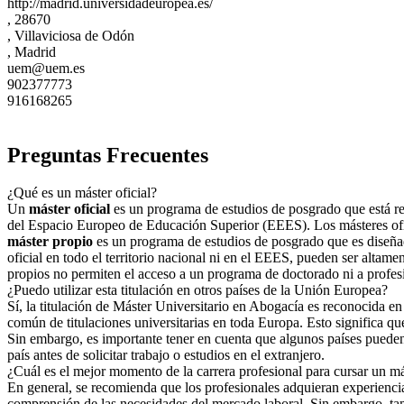
http://madrid.universidadeuropea.es/
, 28670
, Villaviciosa de Odón
, Madrid
uem@uem.es
902377773
916168265
Preguntas Frecuentes
¿Qué es un máster oficial?
Un
máster oficial
es un programa de estudios de posgrado que está regu
del Espacio Europeo de Educación Superior (EEES). Los másteres ofici
máster propio
es un programa de estudios de posgrado que es diseñad
oficial en todo el territorio nacional ni en el EEES, pueden ser altame
propios no permiten el acceso a un programa de doctorado ni a profes
¿Puedo utilizar esta titulación en otros países de la Unión Europea?
Sí, la titulación de Máster Universitario en Abogacía es reconocida e
común de titulaciones universitarias en toda Europa. Esto significa qu
Sin embargo, es importante tener en cuenta que algunos países pueden te
país antes de solicitar trabajo o estudios en el extranjero.
¿Cuál es el mejor momento de la carrera profesional para cursar un m
En general, se recomienda que los profesionales adquieran experiencia 
comprensión de las necesidades del mercado laboral. Sin embargo, tamb