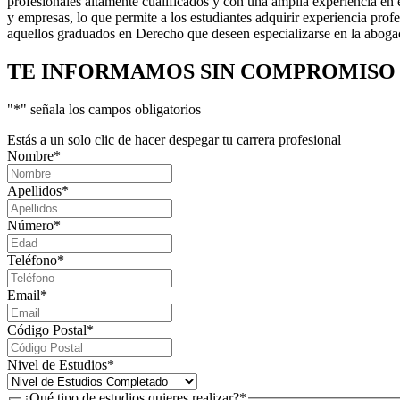
profesionales altamente cualificados y con una amplia experiencia en e
y empresas, lo que permite a los estudiantes adquirir experiencia profes
aquellos graduados en Derecho que deseen especializarse en la abogací
TE INFORMAMOS
SIN COMPROMISO
"
*
" señala los campos obligatorios
Estás a un solo clic de hacer despegar tu carrera profesional
Nombre
*
Apellidos
*
Número
*
Teléfono
*
Email
*
Código Postal
*
Nivel de Estudios
*
¿Qué tipo de estudios quieres realizar?
*