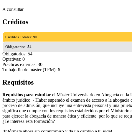
A consultar
Créditos
Créditos Totales:
90
Obligatorios:
54
Obligatorios: 54
Optativas: 0
Prácticas externas: 30
Trabajo fin de máster (TFM): 6
Requisitos
Requisitos para estudiar
el Máster Universitario en Abogacía en la U
ámbito jurídico. - Haber superado el examen de acceso a la abogacía o 
proceso de admisión, que incluye una entrevista personal y una prueba
significa que cumple con los requisitos establecidos por el Ministeri
para ejercer la abogacía de manera ética y eficiente, por lo que se req
¿Te interesa esta formación?
¡Infórmate ahora sin compromiso y da un cambio a tu vida!